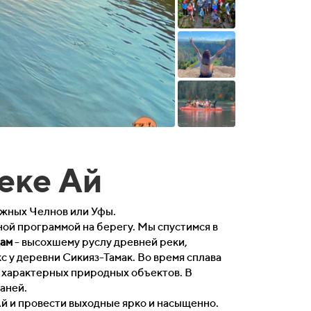
еке Ай
ежных Челнов или Уфы.
ой программой на берегу. Мы спустимся в
дам
- высохшему руслу древней реки,
 у деревни Сикияз-Тамак. Во время сплава
 характерных природных объектов. В
аней.
й и провести выходные ярко и насыщенно.