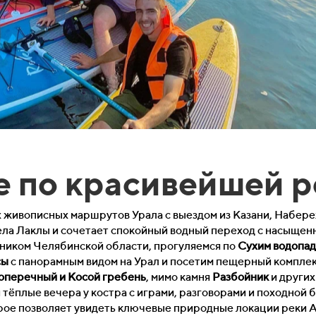
е по красивейшей р
х живописных маршрутов Урала с выездом из Казани, Набер
ла Лаклы и сочетает спокойный водный переход с насыщенн
ником Челябинской области, прогуляемся по
Сухим водопа
сы
с панорамным видом на Урал и посетим пещерный комплекс
оперечный и Косой гребень
, мимо камня
Разбойник
и других
тёплые вечера у костра с играми, разговорами и походной б
рое позволяет увидеть ключевые природные локации реки А