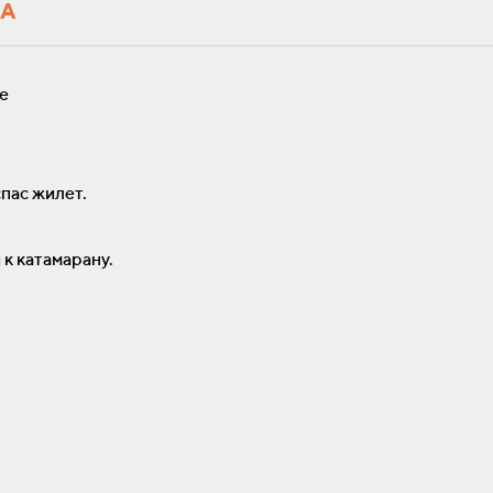
РА
е
спас жилет.
к катамарану.