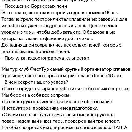
– Посещение Борисовых печи
Это поляна, история которой уходит корнями в 18 век.
Тогда на Урале построили сталеплавильные заводы, и для
их работы нужен был древесный уголь. Целые семьи
уходили в горы, чтобы добывать его. Образованные
хутора называли по фамилии добытчиков.
До наших дней сохранились несколько печей, которые
носят название Борисовы печи.
– Прогулка по достопримечательностям
Мы тур клуб ФестТур самый крупный организатор сплавов
в регионе, наш опыт организации сплавов более 10 лет.
В чем секрет нашего успеха?
•Вам не придется заранее заботиться о бытовых вопросах.
Мы берем на себя все вопросы.
•Все инструктора имеют оконченное образование
Инструктора-проводника и мед подготовку.
•С вами на сплав будут самые опытные инструктора,
повар, надежный инвентарь, проверенный транспорт.
В любых вопросах мы опираемся на самое важное: ВАША