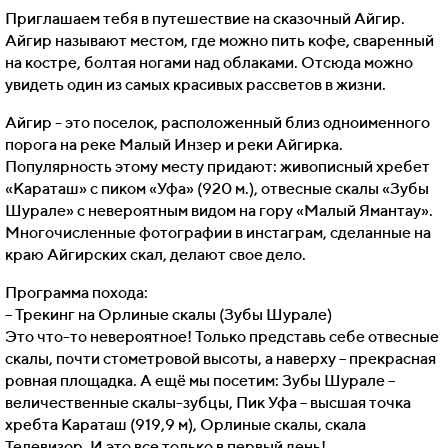
Приглашаем тебя в путешествие на сказочный Айгир.
Айгир называют местом, где можно пить кофе, сваренный
на костре, болтая ногами над облаками. Отсюда можно
увидеть один из самых красивых рассветов в жизни.
Айгир - это поселок, расположенный близ одноименного
порога на реке Малый Инзер и реки Айгирка.
Популярность этому месту придают: живописный хребет
«Караташ» с пиком «Уфа» (920 м.), отвесные скалы «Зубы
Шурале» с невероятным видом на гору «Малый Ямантау».
Многочисленные фотографии в инстаграм, сделанные на
краю Айгирских скал, делают свое дело.
Программа похода:
– Трекинг на Орлиные скалы (Зубы Шурале)
Это что-то невероятное! Только представь себе отвесные
скалы, почти стометровой высоты, а наверху – прекрасная
ровная площадка. А ещё мы посетим: Зубы Шурале –
величественные скалы-зубцы, Пик Уфа – высшая точка
хребта Караташ (919,9 м), Орлиные скалы, скала
Телевизор. И это все только в первый день!