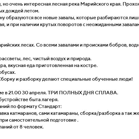
 но очень интересная лесная река Марийского края. Прохо
ных дождей летом.
сну образуются все новые завалы, которые разбираются лиш
ая, и при наличии крутых поворотов с неожиданными завала
рийских лесах. Со всеми завалами и происками бобров, во
ассветы, лес, чистый воздух и природа.
ра, вкусная еда приготовленная на костре.
обусах.
Сборку и разборку делают специальные обученные люди!
ение в 21.00 30 апреля. ТРИ ПОЛНЫХ ДНЯ СПЛАВА.
бустройстве быта лагеря.
паний по формату Стандарт:
авка катмаранов, сами катамараны, сборка/разборка а так ж
при самостоятельной подготовке .
аний от 8 человек.