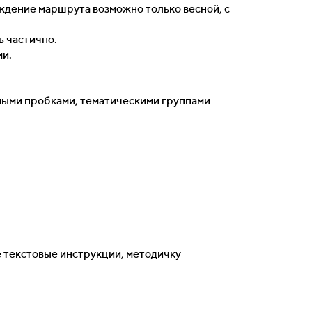
ждение маршрута возможно только весной, с
ь частично.
ми.
дными пробками, тематическими группами
е текстовые инструкции, методичку