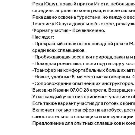
Река Юшут, правый приток Илети, небольшая,
середины апреля по конец мая, и после силь
Река давно освоена туристами, но каждую ве
Течение у Юшута довольно быстрое, река узк
Формат участия - Все включено.
Нас ждет:
-Прекрасный сплав по полноводной реке в Ма
среди всех сплавщиков.
-Пробуждающая весенняя природа, закаты и р
-Походная романтика, песни под гитару у кост
-Трансфер на комфортабельных больших авт
-Новые, удобные 8-ми местные катамараны. 
-Сопровождение опытнейших инструкторов.
Выезд из Казани 07.00 28 апреля. Возвращ
У нас каждый участник принимает участие в о
Есть также вариант участия для готовых ком
Включает только трансфер на автобусе, дост
самостоятельного сплавщика и консультации 
Предложение для опытных сплавщиков и комп