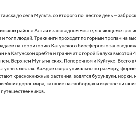
айска до села Мульта, со второго по шестой день — заброск
инском районе Алтая в заповедном месте, являющемся рег
и толп людей. Треккинги проходят по горным тропам на высо
падаем на территорию Катунского биосферного заповедник
на Катунском хребте и граничит с горой Белуха высотой 4
нем, Верхнем Мультинских, Поперечном и Куйгуке. Всего в 
ступных местах. Каждое озеро уникально по размеру, форме 
стают краснокнижные растения, водятся бурундуки, норки, 
ивейших дорог мира, катание на сапбордах и вкусное питание
х путешественников.