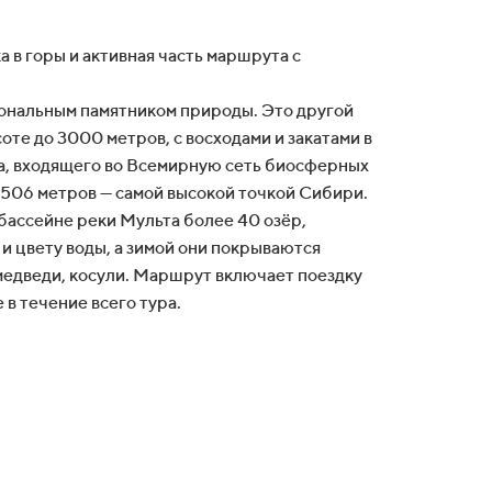
а в горы и активная часть маршрута с
иональным памятником природы. Это другой
те до 3000 метров, с восходами и закатами в
а, входящего во Всемирную сеть биосферных
506 метров — самой высокой точкой Сибири.
бассейне реки Мульта более 40 озёр,
и цвету воды, а зимой они покрываются
медведи, косули. Маршрут включает поездку
 в течение всего тура.