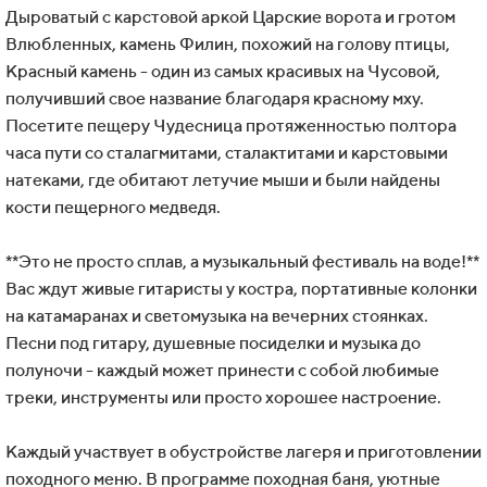
Дыроватый с карстовой аркой Царские ворота и гротом
Влюбленных, камень Филин, похожий на голову птицы,
Красный камень - один из самых красивых на Чусовой,
получивший свое название благодаря красному мху.
Посетите пещеру Чудесница протяженностью полтора
часа пути со сталагмитами, сталактитами и карстовыми
натеками, где обитают летучие мыши и были найдены
кости пещерного медведя.
**Это не просто сплав, а музыкальный фестиваль на воде!**
Вас ждут живые гитаристы у костра, портативные колонки
на катамаранах и светомузыка на вечерних стоянках.
Песни под гитару, душевные посиделки и музыка до
полуночи - каждый может принести с собой любимые
треки, инструменты или просто хорошее настроение.
Каждый участвует в обустройстве лагеря и приготовлении
походного меню. В программе походная баня, уютные