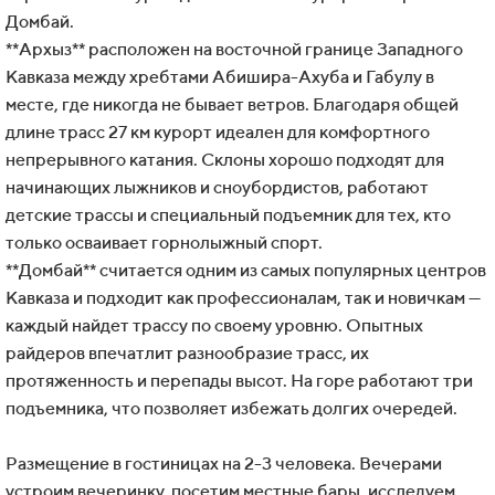
Домбай.
**Архыз** расположен на восточной границе Западного
Кавказа между хребтами Абишира-Ахуба и Габулу в
месте, где никогда не бывает ветров. Благодаря общей
длине трасс 27 км курорт идеален для комфортного
непрерывного катания. Склоны хорошо подходят для
начинающих лыжников и сноубордистов, работают
детские трассы и специальный подъемник для тех, кто
только осваивает горнолыжный спорт.
**Домбай** считается одним из самых популярных центров
Кавказа и подходит как профессионалам, так и новичкам —
каждый найдет трассу по своему уровню. Опытных
райдеров впечатлит разнообразие трасс, их
протяженность и перепады высот. На горе работают три
подъемника, что позволяет избежать долгих очередей.
Размещение в гостиницах на 2-3 человека. Вечерами
устроим вечеринку, посетим местные бары, исследуем