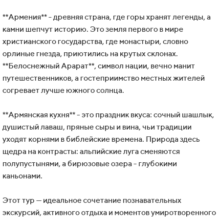
**Армения** - древняя страна, где горы хранят легенды, а
камни шепчут историю. Это земля первого в мире
христианского государства, где монастыри, словно
орлиные гнезда, приютились на крутых склонах.
**Белоснежный Арарат**, символ нации, вечно манит
путешественников, а гостеприимство местных жителей
согревает лучше южного солнца.
**Армянская кухня** - это праздник вкуса: сочный шашлык,
душистый лаваш, пряные сыры и вина, чьи традиции
уходят корнями в библейские времена. Природа здесь
щедра на контрасты: альпийские луга сменяются
полупустынями, а бирюзовые озера - глубокими
каньонами.
Этот тур — идеальное сочетание познавательных
экскурсий, активного отдыха и моментов умиротворенного