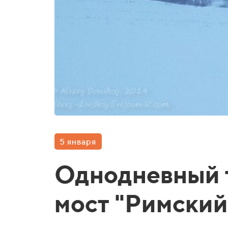
5 января
Однодневный 
мост "Римский