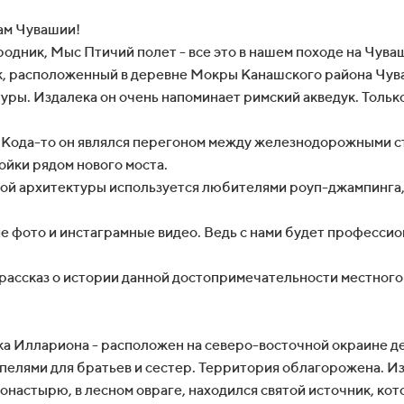
ам Чувашии!
дник, Мыс Птичий полет - все это в нашем походе на Чува
 расположенный в деревне Мокры Канашского района Чуваш
уры. Издалека он очень напоминает римский акведук. Тольк
у. Кода-то он являлся перегоном между железнодорожными с
ойки рядом нового моста.
й архитектуры используется любителями роуп-джампинга, 
е фото и инстаграмные видео. Ведь с нами будет професси
рассказ о истории данной достопримечательности местного
а Иллариона - расположен на северо-восточной окраине д
пелями для братьев и сестер. Территория облагорожена. Из 
астырю, в лесном овраге, находился святой источник, кот