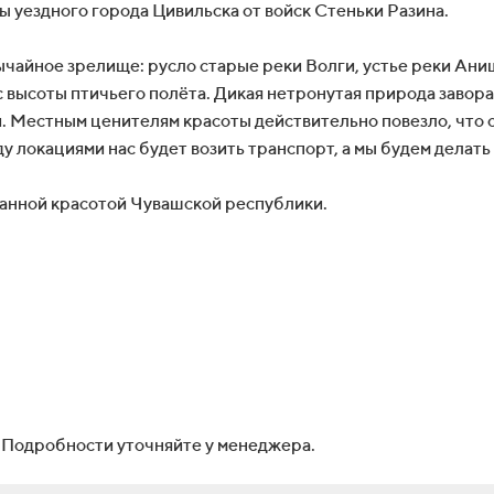
ны уездного города Цивильска от войск Стеньки Разина.
чайное зрелище: русло старые реки Волги, устье реки Ани
 с высоты птичьего полёта. Дикая нетронутая природа заво
 Местным ценителям красоты действительно повезло, что он
у локациями нас будет возить транспорт, а мы будем делат
ранной красотой Чувашской республики.
 Подробности уточняйте у менеджера.