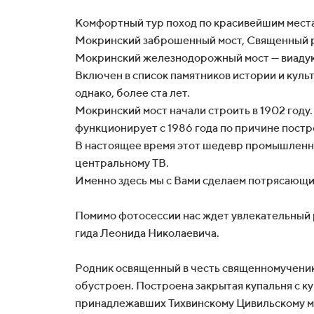
Комфортный тур поход по красивейшим мест
Мокринский заброшенный мост, Священный ро
Мокринский железнодорожный мост — виадук,
Включен в список памятников истории и культ
однако, более ста лет.
Мокринский мост начали строить в 1902 год
функционирует с 1986 года по причине постр
В настоящее время этот шедевр промышленно
центральному ТВ.
Именно здесь мы с Вами сделаем потрясающи
Помимо фотосессии нас ждет увлекательный 
гида Леонида Николаевича.
Родник освященный в честь священномученик
обустроен. Построена закрытая купальня с ку
принадлежавших Тихвинскому Цивильскому мон