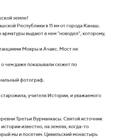
шской земле!
ской Республики в 11 км от города Канаш.
о арматуры выдают в нем "новодел", которому,
танциями Мокры и Ачакс. Мост не
о чем даже показывали сюжет по
ональный фотограф.
 старожила, учителя Истории, и уважаемого
еревни Третьи Вурманкасы. Святой источник
истории известно, на землях, когда-то
орый мы и посетим. Цивильский монастырь