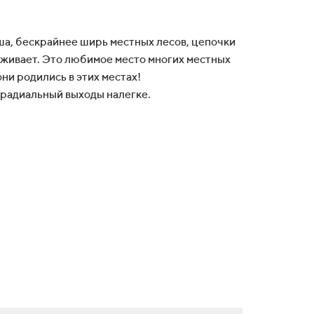
ша, бескрайнее ширь местных лесов, цепочки
раживает. Это любимое место многих местных
и родились в этих местах!
ь радиальный выходы налегке.