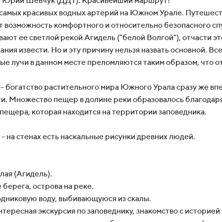
сне Юрий Шевчук (ДДТ). Красивейший маршрут!
з самых красивых водных артерий на Южном Урале. Путешеств
т возможность комфортного и относительно безопасного спу
ют ее светлой рекой Агидель ("белой Волгой"), отчасти эт
ия извести. Но и эту причину нельзя назвать основной. Все 
ечные лучи в данном месте преломляются таким образом, что 
и - богатство растительного мира Южного Урала сразу же вп
. Множество пещер в долине реки образовалось благодаря т
пещера, которая находится на территории заповедника.
, - на стенах есть наскальные рисунки древних людей.
лая (Агидель).
берега, острова на реке.
одниковую воду, выбивающуюся из скалы.
нтересная экскурсия по заповеднику, знакомство с историей