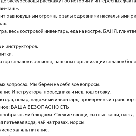
где экскурсоводы расскажут об истории и интересных факта
ан-Таш».
авит равнодушным огромные залы с древними наскальными р
нах.
тра, весь костровой инвентарь, еда на костре, БАНЯ, глинтв
 и инструкторов.
питки.
тор сплавов в регионе, наш опыт организации сплавов более
ых вопросах. Мы берем на себя все вопросы.
ание Инструктора-проводника и мед подготовку.
уктора, повар, надежный инвентарь, проверенный транспорт
 важное: ВАША БЕЗОПАСНОСТЬ
знообразными блюдами. Свежие овощи, сытные каши, паста, 
питьевая вода, чай на травах, морсы.
числе халяль питание.