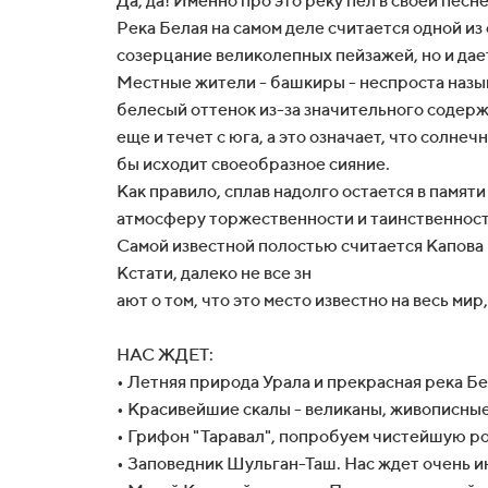
Да, да! Именно про это реку пел в своей пе
Река Белая на самом деле считается одной и
созерцание великолепных пейзажей, но и дае
Местные жители - башкиры - неспроста называ
белесый оттенок из-за значительного содержан
еще и течет с юга, а это означает, что солн
бы исходит своеобразное сияние.
Как правило, сплав надолго остается в памят
атмосферу торжественности и таинственности
Самой известной полостью считается Капова 
Кстати, далеко не все зн
ают о том, что это место известно на весь мир
НАС ЖДЕТ:
• Летняя природа Урала и прекрасная река Бе
• Красивейшие скалы - великаны, живописные 
• Грифон "Таравал", попробуем чистейшую р
• Заповедник Шульган-Таш. Нас ждет очень и