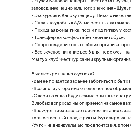
• Музей Каповой пещеры. Посетим мы музей, 
заповедника национального значения «Шульг
• Экскурсия в Капову пещеру. Никого не ост
• Сплав на удобных 6/8-ми местных катамара
• Походная романтика, песни под гитару у кос
• Трансфер на комфортабельном автобусе.
• Сопровождение опытнейших организаторов
• Все вкусное питание все 3 дня, перекусы, на
Мы тур клуб ФестТур самый крупный организа
В чем секрет нашего успеха?
•Вам не придется заранее заботиться о бытов
•Все инструктора имеют оконченное образов
•С вами на сплав будут самые опытные инстр
В любых вопросах мы опираемся на самое
•Вас ждет трехразовое горячее питание с ра
торжественный плов, фрукты. Бутилированная 
•Учтем индивидуальные предпочтения, в том 