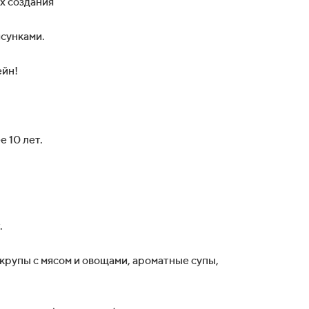
х создания
исунками.
ейн!
 10 лет.
.
крупы с мясом и овощами, ароматные супы,