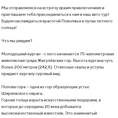
Мы отправляемся на встречу ярким приключениям и
приглашаем тебя присоединиться к нам в наш авто тур!
Будем наслаждаться красотой Поволжья в лучах летнего
солнца!
Что мы увидим?
Молодецкий курган - с него начинается 75-километровая
живописная гряда Жигулёвских гор. Высота кургана чуть
более 200 метров (242,8). Отвесные скалы и уступы
придают кургану суровый вид.
Попова гора — одна из гор образующих устье
Ширяевского оврага.
Горная толща изрыта искусственными пещерами, в
которых до середины 20 века добывался
высококачественный известняк. Это знаменитый