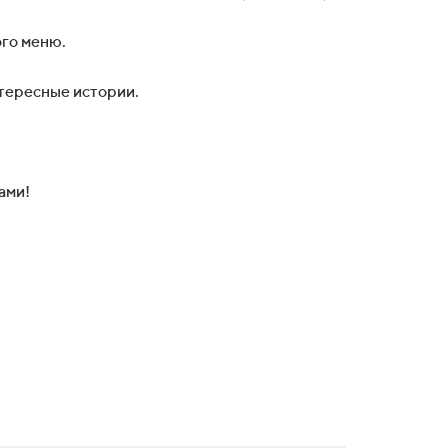
ого меню.
нтересные истории.
ами!