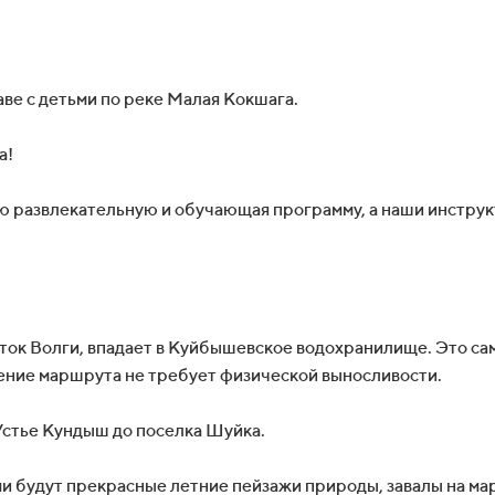
ве с детьми по реке Малая Кокшага.
а!
ю развлекательную и обучающая программу, а наши инструк
ток Волги, впадает в Куйбышевское водохранилище. Это са
ние маршрута не требует физической выносливости.
стье Кундыш до поселка Шуйка.
ми будут прекрасные летние пейзажи природы, завалы на ма