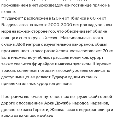
проживанием в четырехзвездочной гостинице прямо на
склоне.
**Гудаури** расположен в 120 км от Тбилиси и 80 км от
Владикавказа на высоте 2000-3000 метров над уровнем
моря на южной стороне гор, что обеспечивает обилие
солнца и снега круглый сезон. Максимальная высота
склона 3268 метров с изумительной панорамой, общая
протяженность трасс разной сложности составляет 70 км.
Есть множество учебных трасс для новичков, курорт
также славится фрирайдом и мягким пухляком. Широкие
трассы, солнечная погода и высокий уровень сервиса по
доступным ценам делают Гудаури одним из самых
привлекательных курортов региона.
Программа включает путешествие по грузинской горной
дороге с посещением Арки Дружбы народов, нарзанов,
древнего храма Гергети, Жинвальского водохранилища и
видом на вершину Казбека.